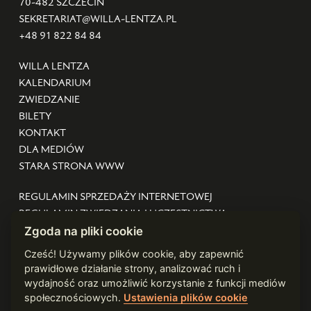
70-482 SZCZECIN
SEKRETARIAT@WILLA-LENTZA.PL
+48 91 822 84 84
WILLA LENTZA
KALENDARIUM
ZWIEDZANIE
BILETY
KONTAKT
DLA MEDIÓW
STARA STRONA WWW
REGULAMIN SPRZEDAŻY INTERNETOWEJ
REGULAMIN ZWIEDZANIA I UCZESTNICTWA
DEKLARACJA DOSTĘPNOŚCI
Zgoda na pliki cookie
STANDARDY OCHRONY MAŁOLETNICH
Cześć! Używamy plików cookie, aby zapewnić
POLITYKA PRYWATNOŚCI
prawidłowe działanie strony, analizować ruch i
ZARZĄDZAJ COOKIES
wydajność oraz umożliwić korzystanie z funkcji mediów
społecznościowych.
Ustawienia plików cookie
WEBDESIGN:
WARDZIUKEWICZ