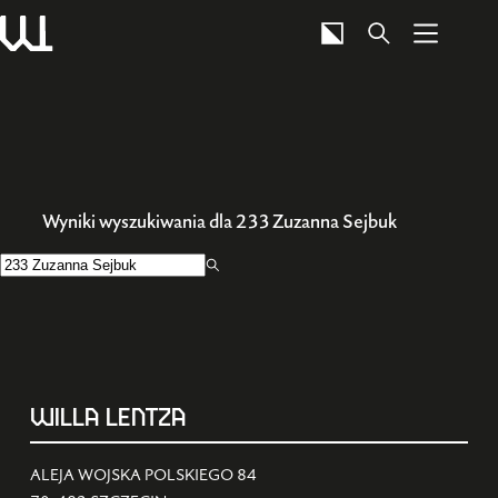
Przejdź
do
treści
Wyniki wyszukiwania dla 233 Zuzanna Sejbuk
Brak
wyników
WILLA LENTZA
ALEJA WOJSKA POLSKIEGO 84