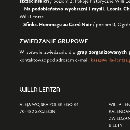
szczecińskich
/ poziom 2, Pokoje historyczne Willi L
–
Na podobieństwo wyobraźni i myśli
.
Leonia Ch
Willi Lentza
–
Sfinks. Hommage au Carré Noir
/ poziom 0, Ogród
ZWIEDZANIE GRUPOWE
W sprawie zwiedzania dla
grup zorganizowanych 
kontaktować pod adresem e-mail:
kasa@willa-lentza.
WILLA LENTZA
ALEJA WOJSKA POLSKIEGO 84
WILLA LE
70-482 SZCZECIN
KALENDA
ZWIEDZAN
BILETY