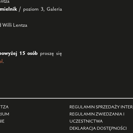
entza
mielnik
/ poziom 3, Galeria
 Willi Lentza
powyżej 15 osób
proszę się
pl
.
NTZA
REGULAMIN SPRZEDAŻY INTE
RIUM
REGULAMIN ZWIEDZANIA I
IE
UCZESTNICTWA
DEKLARACJA DOSTĘPNOŚCI