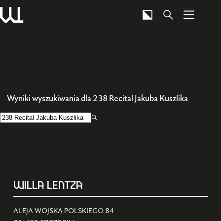
Przejdź
do
treści
Wyniki wyszukiwania dla 238 Recital Jakuba Kuszlika
Brak
wyników
WILLA LENTZA
ALEJA WOJSKA POLSKIEGO 84