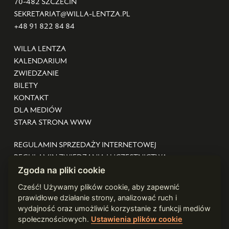
70-482 SZCZECIN
SEKRETARIAT@WILLA-LENTZA.PL
+48 91 822 84 84
WILLA LENTZA
KALENDARIUM
ZWIEDZANIE
BILETY
KONTAKT
DLA MEDIÓW
STARA STRONA WWW
REGULAMIN SPRZEDAŻY INTERNETOWEJ
REGULAMIN ZWIEDZANIA I UCZESTNICTWA
DEKLARACJA DOSTĘPNOŚCI
Zgoda na pliki cookie
STANDARDY OCHRONY MAŁOLETNICH
Cześć! Używamy plików cookie, aby zapewnić
POLITYKA PRYWATNOŚCI
prawidłowe działanie strony, analizować ruch i
ZARZĄDZAJ COOKIES
wydajność oraz umożliwić korzystanie z funkcji mediów
społecznościowych.
Ustawienia plików cookie
WEBDESIGN:
WARDZIUKEWICZ