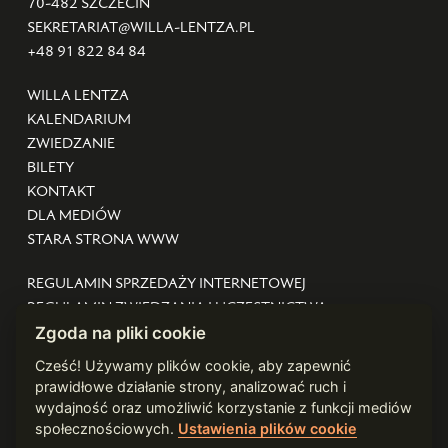
70-482 SZCZECIN
SEKRETARIAT@WILLA-LENTZA.PL
+48 91 822 84 84
WILLA LENTZA
KALENDARIUM
ZWIEDZANIE
BILETY
KONTAKT
DLA MEDIÓW
STARA STRONA WWW
REGULAMIN SPRZEDAŻY INTERNETOWEJ
REGULAMIN ZWIEDZANIA I UCZESTNICTWA
DEKLARACJA DOSTĘPNOŚCI
Zgoda na pliki cookie
STANDARDY OCHRONY MAŁOLETNICH
Cześć! Używamy plików cookie, aby zapewnić
POLITYKA PRYWATNOŚCI
prawidłowe działanie strony, analizować ruch i
ZARZĄDZAJ COOKIES
wydajność oraz umożliwić korzystanie z funkcji mediów
społecznościowych.
Ustawienia plików cookie
WEBDESIGN:
WARDZIUKEWICZ