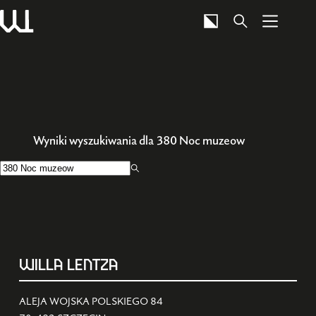
Przejdź
do
treści
Wyniki wyszukiwania dla 380 Noc muzeow
Brak
wyników
WILLA LENTZA
ALEJA WOJSKA POLSKIEGO 84